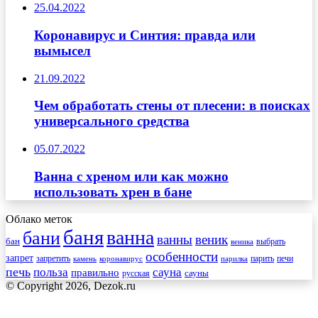
25.04.2022
Коронавирус и Синтия: правда или
вымысел
21.09.2022
Чем обработать стены от плесени: в поисках
универсального средства
05.07.2022
Ванна с хреном или как можно
использовать хрен в бане
Облако меток
баня
ванна
бани
ванны
веник
бан
веника
выбрать
особенности
запрет
запретить
печи
парить
камень
коронавирус
парилка
печь
сауна
польза
правильно
сауны
русская
© Copyright 2026, Dezok.ru