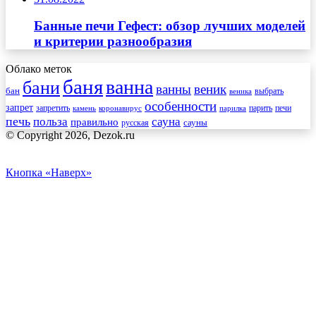
Банные печи Гефест: обзор лучших моделей
и критерии разнообразия
Облако меток
баня
ванна
бани
ванны
веник
бан
веника
выбрать
особенности
запрет
запретить
печи
парить
камень
коронавирус
парилка
печь
сауна
польза
правильно
сауны
русская
© Copyright 2026, Dezok.ru
Кнопка «Наверх»