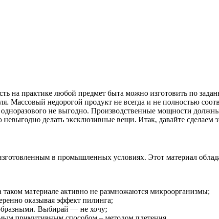
есть на практике любой предмет быта можно изготовить по зада
еля. Массовый недорогой продукт не всегда и не полностью соот
е одноразового не выгодно. Производственные мощности должны
 невыгодно делать эксклюзивные вещи. Итак, давайте сделаем эт
, изготовленным в промышленных условиях. Этот материал облад
а таком материале активно не размножаются микроорганизмы;
меренно оказывая эффект пилинга;
образными. Выбирай — не хочу;
амым примитивным способом – методом плетения.