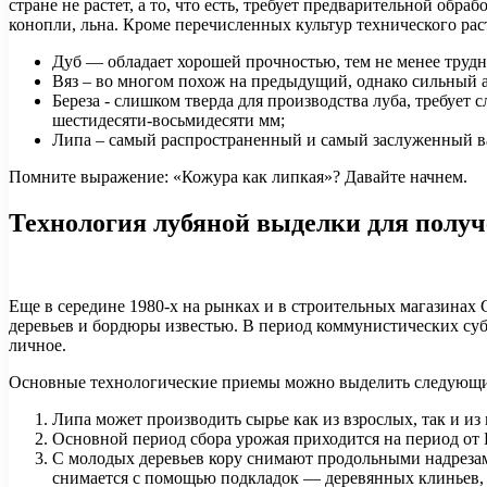
стране не растет, а то, что есть, требует предварительной об
конопли, льна. Кроме перечисленных культур технического ра
Дуб — обладает хорошей прочностью, тем не менее трудн
Вяз – во многом похож на предыдущий, однако сильный 
Береза ​​- слишком тверда для производства луба, требу
шестидесяти-восьмидесяти мм;
Липа – самый распространенный и самый заслуженный в
Помните выражение: «Кожура как липкая»? Давайте начнем.
Технология лубяной выделки для получ
Еще в середине 1980-х на рынках и в строительных магазинах
деревьев и бордюры известью. В период коммунистических субб
личное.
Основные технологические приемы можно выделить следующи
Липа может производить сырье как из взрослых, так и из
Основной период сбора урожая приходится на период от
С молодых деревьев кору снимают продольными надрезами 
снимается с помощью подкладок — деревянных клиньев, к