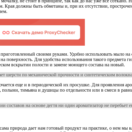
 мочалку, не стоит в принципе, так как до нас уже все соткано.
и мм. Края должны быть обметаны и, при их отсутствии, простр
лем.
приготовленный своими руками. Удобно использовать мыло на о
 на поверхность. Для удобства использования такого предмета г
еском вскрытии полости и замене моющего состава на новый.
ает шерсти по механической прочности и синтетическим волокна
ючается еще и в периодической их просушке. Для проявления ар
 полыни, тимьяна и душицы по отдельности или в смеси в равн
ии составов на основе дегтя ни один ароматизатор не перебьет ег
а сама природа дает нам готовый продукт на практике, о нем мы 