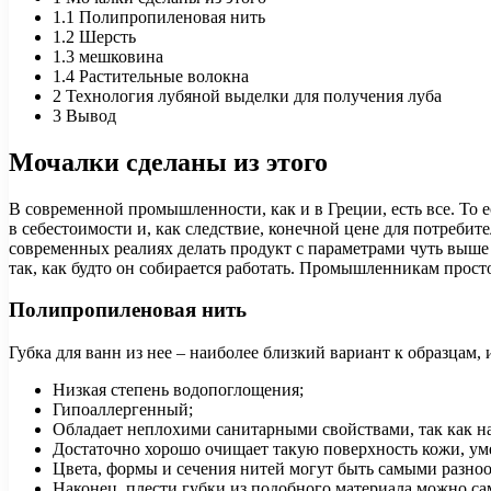
1.1
Полипропиленовая нить
1.2
Шерсть
1.3
мешковина
1.4
Растительные волокна
2
Технология лубяной выделки для получения луба
3
Вывод
Мочалки сделаны из этого
В современной промышленности, как и в Греции, есть все. То 
в себестоимости и, как следствие, конечной цене для потребит
современных реалиях делать продукт с параметрами чуть выш
так, как будто он собирается работать. Промышленникам просто
Полипропиленовая нить
Губка для ванн из нее – наиболее близкий вариант к образцам
Низкая степень водопоглощения;
Гипоаллергенный;
Обладает неплохими санитарными свойствами, так как н
Достаточно хорошо очищает такую ​​поверхность кожи, у
Цвета, формы и сечения нитей могут быть самыми разно
Наконец, плести губки из подобного материала можно с