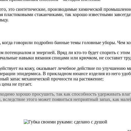
его, это синтетические, производимые химической промышленно
я пластиковыми стаканчиками, так хорошо известными завсегдат
ьцу.
м, когда говорили подробно банные темы головные уборы. Чем х
потенциалом и энергией. Вряд ли кто-то будет спорить с этим 
чальные навыки вязания спицами или крючком, не составит труда
йствует на кожу, оказывает лечебное действие по улучшению м
енерации эпидермиса. В прикладном нюансе изделия из него удо
чный запас механической прочности на растяжение;
 цена не пугает.
ходимо хорошо просушить, так как способность удерживать влаг
вследствие этого может появиться неприятный запах, как мале