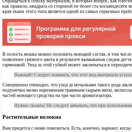
Обращаться к списку материалов, в которых вопрос, как плести
как правило, квадрата со стороной не более ста восьмидесят
края ткани этого типа является одной из самых серьезных проб
В полость мешка можно положить моющий состав, в том числе 
появление грязного цвета в результате вымывания следов дегтя
гармошкой. Уход за этой губкой может заключаться в периодич
Важный! Следует помнить, что этот вид материала уступ
Совершенно очевидно, что уход за мочалками такого рода закл
подушечки мелко нарезанным травяным сырьем мяты, мелиссы,
частей моющего средства на три части ароматизатора.
Нужно сказать! Не следует забывать, что при использован
Растительные волокна
Вам придется с ними повозиться. Есть, конечно, вариант, когд