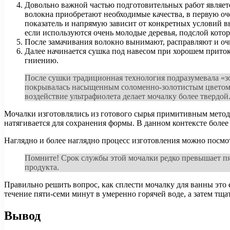
Довольно важной частью подготовительных работ является
волокна приобретают необходимые качества, в первую о
показатель и напрямую зависит от конкретных условий в
если используются очень молодые деревья, подслой кото
После замачивания волокно вынимают, расправляют и о
Далее начинается сушка под навесом при хорошем приток
гниению.
После сушки традиционная технология подразумевала «зо
покрывалась насыщенным соломенно-золотистым цветом. С
воздействие ультрафиолета делает мочалку более твердой
Мочалки изготовлялись из готового сырья примитивным методом
натягивается для сохранения формы. В данном контексте более 
Наглядно и более наглядно процесс изготовления можно посмо
Помните! Срок службы этой мочалки редко превышает пя
продукта.
Правильно решить вопрос, как сплести мочалку для ванны это 
течение пяти-семи минут в умеренно горячей воде, а затем тща
Вывод