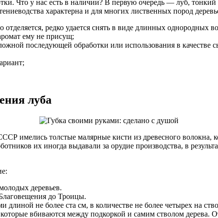
работки. Что у нас есть в наличии? В первую очередь — луб, тон
стениеводства характерна и для многих лиственных пород дерев
о отделяется, редко удается снять в виде длинных однородных в
аромат ему не присущ;
ет сложной последующей обработки или использования в качестве 
ариант;
ения луба
 СССР имелись толстые малярные кисти из древесного волокна,
отников их иногда выдавали за орудие производства, в результа
е:
 молодых деревьев.
 Благовещения до Троицы.
длиной не более ста см, в количестве не более четырех на ство
оторые вбиваются между подкоркой и самим стволом дерева. От