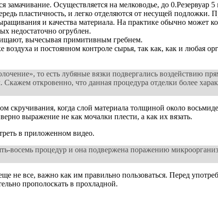
 замачивание. Осуществляется на мелководье, до 0.Резервуар 5
чередь пластичность, и легко отделяются от несущей подложки.
ыращивания и качества материала. На практике обычно может кол
рых недостаточно огрублен.
чищают, вычесывая примитивным гребнем.
е воздуха и постоянном контроле сырья, так как, как и любая о
лочение», то есть лубяные вязки подвергались воздействию прям
кажем откровенно, что данная процедура отделки более характе
.
 скручивания, когда слой материала толщиной около восьмидесят
верно выражение не как мочалки плести, а как их вязать.
треть в приложенном видео.
ть-восемь процедур и она подвержена поражению микроорганизм
еще не все, важно как им правильно пользоваться. Перед употре
тельно прополоскать в прохладной.