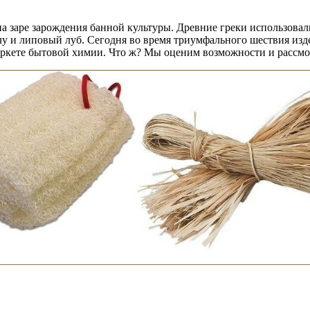
на заре зарождения банной культуры. Древние греки использова
лу и липовый луб. Сегодня во время триумфального шествия изд
аркете бытовой химии. Что ж? Мы оценим возможности и рассм