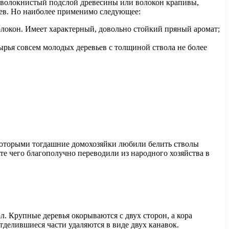
кий волокнистый подслой древесины или волокон крапивы,
ьев. Но наиболее применимо следующее:
олокон. Имеет характерный, довольно стойкий пряный аромат;
сырья совсем молодых деревьев с толщиной ствола не более
 которыми тогдашние домохозяйки любили белить стволы
те чего благополучно переводили из народного хозяйства в
л. Крупные деревья окорываются с двух сторон, а кора
делившиеся части удаляются в виде двух канавок.