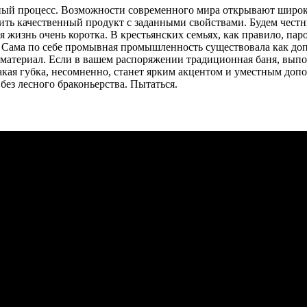
ный процесс. Возможности современного мира открывают широк
ить качественный продукт с заданными свойствами. Будем честн
я жизнь очень коротка. В крестьянских семьях, как правило, пар
Сама по себе промывная промышленность существовала как допо
материал. Если в вашем распоряжении традиционная баня, выпо
кая губка, несомненно, станет ярким акцентом и уместным доп
без лесного браконьерства. Пытаться.