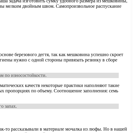
 Наша задача изготовить сумку удобного размера из мешковины,
очены мелким двойным швом. Самопроизвольное распускание
снове березового дегтя, так как мешковина успешно скроет
игиены нужно с одной стороны привязать резинку в сборе
м по износостойкости.
оматических качеств некоторые практики наполняют такие
ых пропорциях по объему. Соотношение заполнения: семь
о запах.
как-то рассказывали в материале мочалка из люфы. Но в нашей