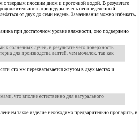
 м с твердым плоским дном и проточной водой. В результате
 Продолжительность процедуры очень неопределенный
ебаться от двух до семи недель. Замачивания можно избежать,
рганика при достаточном уровне влажности, оно подвержено
ых солнечных лучей, в результате чего поверхность
рна для производства лаптей, чем мочалок, так как
и-сто мм перехватывается жгутом в двух местах и ​​
ами, что вполне естественно для натурального
блением такое изделие необходимо предварительно пропарить, в