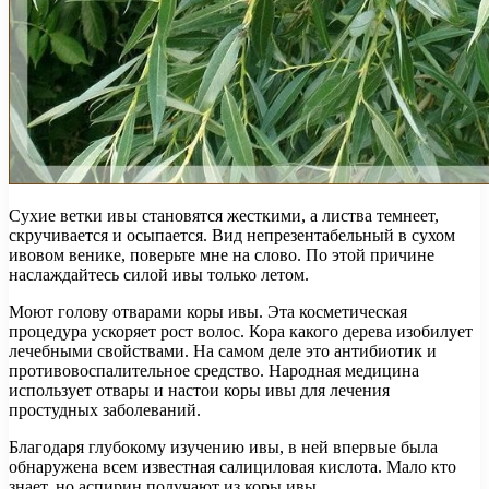
Сухие ветки ивы становятся жесткими, а листва темнеет,
скручивается и осыпается. Вид непрезентабельный в сухом
ивовом венике, поверьте мне на слово. По этой причине
наслаждайтесь силой ивы только летом.
Моют голову отварами коры ивы. Эта косметическая
процедура ускоряет рост волос. Кора какого дерева изобилует
лечебными свойствами. На самом деле это антибиотик и
противовоспалительное средство. Народная медицина
использует отвары и настои коры ивы для лечения
простудных заболеваний.
Благодаря глубокому изучению ивы, в ней впервые была
обнаружена всем известная салициловая кислота. Мало кто
знает, но аспирин получают из коры ивы.