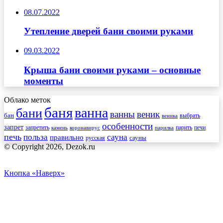
08.07.2022
Утепление дверей бани своими руками
09.03.2022
Крыша бани своими руками – основные
моменты
Облако меток
баня
ванна
бани
ванны
веник
бан
веника
выбрать
особенности
запрет
запретить
печи
парить
камень
коронавирус
парилка
печь
сауна
польза
правильно
сауны
русская
© Copyright 2026, Dezok.ru
Кнопка «Наверх»