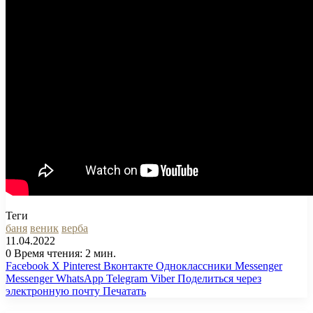
Теги
баня
веник
верба
11.04.2022
0
Время чтения: 2 мин.
Facebook
X
Pinterest
Вконтакте
Одноклассники
Messenger
Messenger
WhatsApp
Telegram
Viber
Поделиться через
электронную почту
Печатать