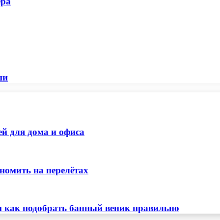
ера
ши
ей для дома и офиса
номить на перелётах
и как подобрать банный веник правильно