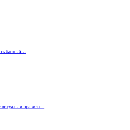
рать банный…
е ритуалы и правила…