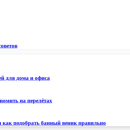
советов
ей для дома и офиса
номить на перелётах
и как подобрать банный веник правильно