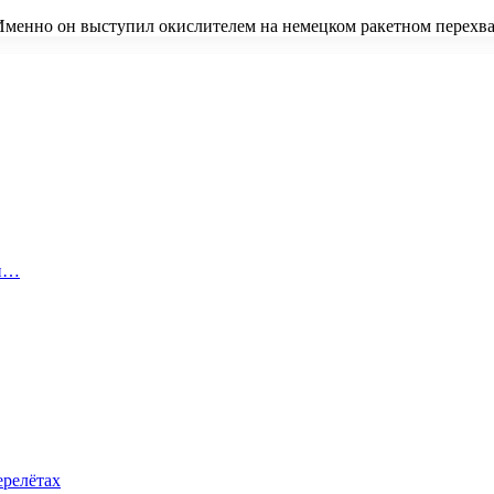
Именно он выступил окислителем на немецком ракетном перехва
 и…
ерелётах