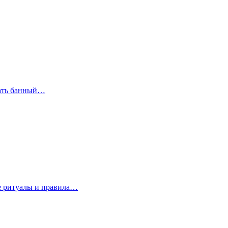
рать банный…
е ритуалы и правила…