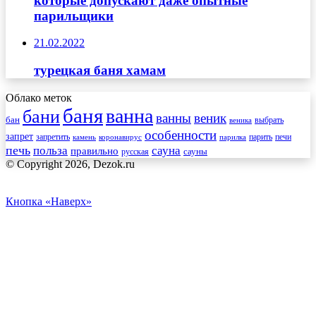
которые допускают даже опытные
парильщики
21.02.2022
турецкая баня хамам
Облако меток
баня
ванна
бани
ванны
веник
бан
веника
выбрать
особенности
запрет
запретить
печи
парить
камень
коронавирус
парилка
печь
сауна
польза
правильно
сауны
русская
© Copyright 2026, Dezok.ru
Кнопка «Наверх»