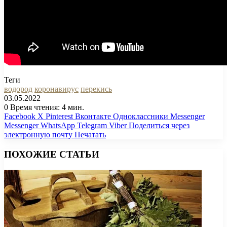
Теги
водород
коронавирус
перекись
03.05.2022
0
Время чтения: 4 мин.
Facebook
X
Pinterest
Вконтакте
Одноклассники
Messenger
Messenger
WhatsApp
Telegram
Viber
Поделиться через
электронную почту
Печатать
ПОХОЖИЕ СТАТЬИ