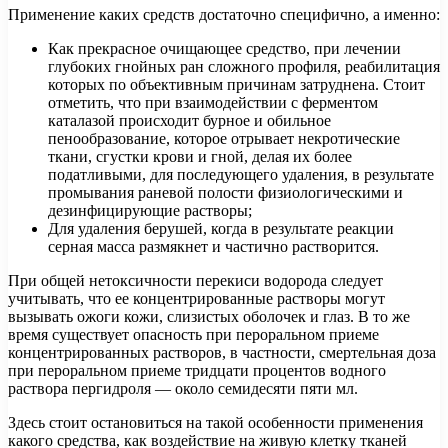
Применение каких средств достаточно специфично, а именно:
Как прекрасное очищающее средство, при лечении
глубоких гнойных ран сложного профиля, реабилитация
которых по объективным причинам затруднена. Стоит
отметить, что при взаимодействии с ферментом
каталазой происходит бурное и обильное
пенообразование, которое отрывает некротические
ткани, сгустки крови и гной, делая их более
податливыми, для последующего удаления, в результате
промывания раневой полости физиологическими и
дезинфицирующие растворы;
Для удаления берушей, когда в результате реакции
серная масса размякнет и частично растворится.
При общей нетоксичности перекиси водорода следует
учитывать, что ее концентрированные растворы могут
вызывать ожоги кожи, слизистых оболочек и глаз. В то же
время существует опасность при пероральном приеме
концентрированных растворов, в частности, смертельная доза
при пероральном приеме тридцати процентов водного
раствора пергидроля — около семидесяти пяти мл.
Здесь стоит остановиться на такой особенности применения
какого средства, как воздействие на живую клетку тканей