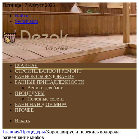
Пятница , 7 Август 2026
Войти
Switch skin
ГЛАВНАЯ
СТРОИТЕЛЬСТВО И РЕМОНТ
БАННОЕ ОБОРУДОВАНИЕ
БАННЫЕ ПРИНАДЛЕЖНОСТИ
Веники для бани
ПРОЦЕДУРЫ
Полезные советы
БАНИ НАРОДОВ МИРА
ПРОЧЕЕ
Искать
Главная
/
Процедуры
/
Коронавирус и перекись водорода:
развенчание мифов