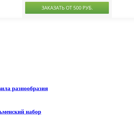
вила разнообразия
льменский набор