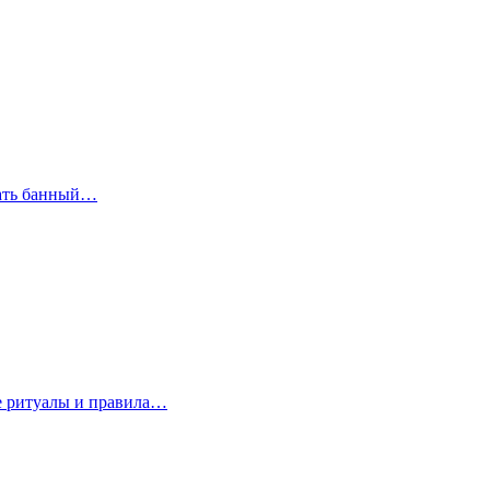
рать банный…
е ритуалы и правила…