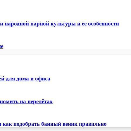
и народной парной культуры и её особенности
не
ей для дома и офиса
номить на перелётах
и как подобрать банный веник правильно