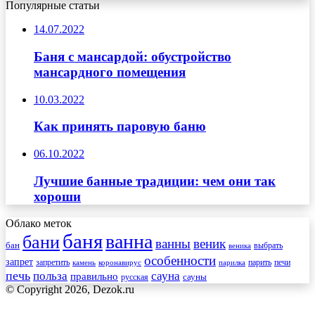
Популярные статьи
14.07.2022
Баня с мансардой: обустройство
мансардного помещения
10.03.2022
Как принять паровую баню
06.10.2022
Лучшие банные традиции: чем они так
хороши
Облако меток
баня
ванна
бани
ванны
веник
бан
веника
выбрать
особенности
запрет
запретить
печи
парить
камень
коронавирус
парилка
печь
сауна
польза
правильно
сауны
русская
© Copyright 2026, Dezok.ru