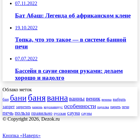
07.11.2022
Бат Абаш: Легенда об африканском клене
19.10.2022
Топка, что это такое — в системе банной
печи
07.07.2022
Бассейн в сауне своими руками: делаем
хорошо и надолго
Облако меток
баня
ванна
бани
ванны
веник
бан
веника
выбрать
особенности
запрет
запретить
печи
парить
камень
коронавирус
парилка
печь
сауна
польза
правильно
сауны
русская
© Copyright 2026, Dezok.ru
Кнопка «Наверх»