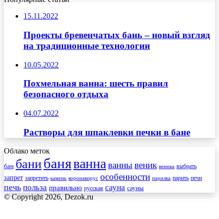
15.11.2022
Проекты бревенчатых бань – новый взгляд
на традиционные технологии
10.05.2022
Похмельная ванна: шесть правил
безопасного отдыха
04.07.2022
Растворы для шпаклевки печки в бане
Облако меток
баня
ванна
бани
ванны
веник
бан
веника
выбрать
особенности
запрет
запретить
печи
парить
камень
коронавирус
парилка
печь
сауна
польза
правильно
сауны
русская
© Copyright 2026, Dezok.ru