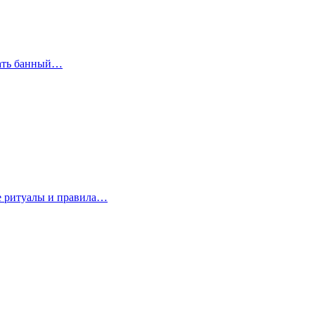
рать банный…
е ритуалы и правила…