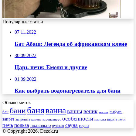
Популярные статьи
07.11.2022
Бат Абаш: Легенда об африканском клене
30.09.2022
Царь-печи: Емеля и другие
01.09.2022
Как выбрать водонагреватель для бани
Облако меток
баня
ванна
бани
ванны
веник
бан
веника
выбрать
особенности
запрет
запретить
печи
парить
камень
коронавирус
парилка
печь
сауна
польза
правильно
сауны
русская
© Copyright 2026, Dezok.ru