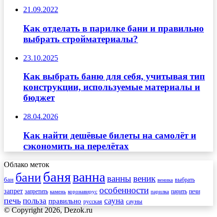
21.09.2022
Как отделать в парилке бани и правильно
выбрать стройматериалы?
23.10.2025
Как выбрать баню для себя, учитывая тип
конструкции, используемые материалы и
бюджет
28.04.2026
Как найти дешёвые билеты на самолёт и
сэкономить на перелётах
Облако меток
баня
ванна
бани
ванны
веник
бан
веника
выбрать
особенности
запрет
запретить
печи
парить
камень
коронавирус
парилка
печь
сауна
польза
правильно
сауны
русская
© Copyright 2026, Dezok.ru