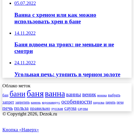
05.07.2022
Ванна с хреном или как можно
использовать хрен в бане
14.11.2022
Баня вдвоем на троих: не меньше и не
смотри
24.11.2022
Угольная печь: утопить в черном золоте
Облако меток
баня
ванна
бани
ванны
веник
бан
веника
выбрать
особенности
запрет
запретить
печи
парить
камень
коронавирус
парилка
печь
сауна
польза
правильно
сауны
русская
© Copyright 2026, Dezok.ru
Кнопка «Наверх»