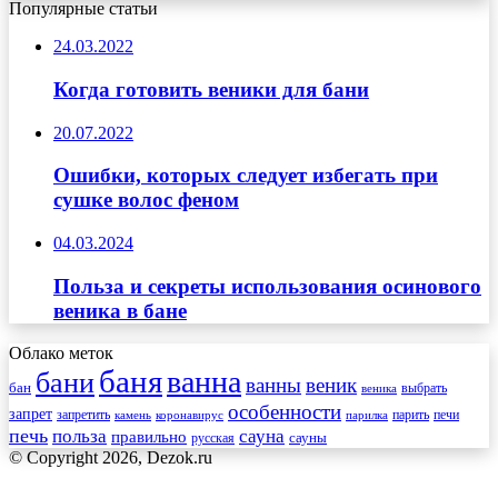
Популярные статьи
24.03.2022
Когда готовить веники для бани
20.07.2022
Ошибки, которых следует избегать при
сушке волос феном
04.03.2024
Польза и секреты использования осинового
веника в бане
Облако меток
баня
ванна
бани
ванны
веник
бан
веника
выбрать
особенности
запрет
запретить
печи
парить
камень
коронавирус
парилка
печь
сауна
польза
правильно
сауны
русская
© Copyright 2026, Dezok.ru