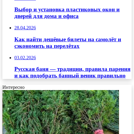
Выбор и установка пластиковых окон и
дверей для дома и офиса
28.04.2026
Как найти дешёвые билеты на самолёт и
сэкономить на перелётах
03.02.2026
Русская баня — традиции, правила парения
и как подобрать банный веник правильно
Интересно