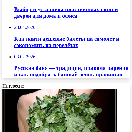
Выбор и установка пластиковых окон и
дверей для дома и офиса
28.04.2026
Как найти дешёвые билеты на самолёт и
сэкономить на перелётах
03.02.2026
Русская баня — традиции, правила парения
и как подобрать банный веник правильно
Интересно