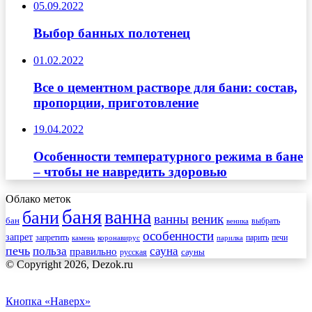
05.09.2022
Выбор банных полотенец
01.02.2022
Все о цементном растворе для бани: состав,
пропорции, приготовление
19.04.2022
Особенности температурного режима в бане
– чтобы не навредить здоровью
Облако меток
баня
ванна
бани
ванны
веник
бан
веника
выбрать
особенности
запрет
запретить
печи
парить
камень
коронавирус
парилка
печь
сауна
польза
правильно
сауны
русская
© Copyright 2026, Dezok.ru
Кнопка «Наверх»