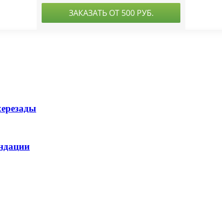
херезады
ендации