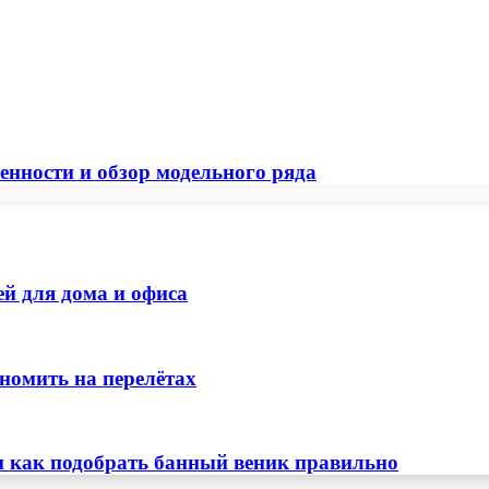
енности и обзор модельного ряда
ей для дома и офиса
номить на перелётах
и как подобрать банный веник правильно