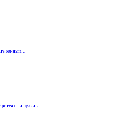
рать банный…
е ритуалы и правила…