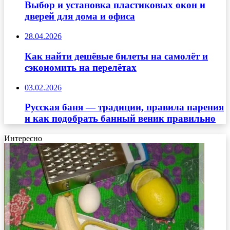
Выбор и установка пластиковых окон и
дверей для дома и офиса
28.04.2026
Как найти дешёвые билеты на самолёт и
сэкономить на перелётах
03.02.2026
Русская баня — традиции, правила парения
и как подобрать банный веник правильно
Интересно