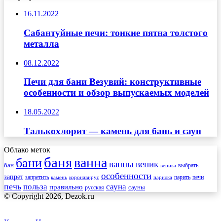
16.11.2022
Сабантуйные печи: тонкие пятна толстого
металла
08.12.2022
Печи для бани Везувий: конструктивные
особенности и обзор выпускаемых моделей
18.05.2022
Талькохлорит — камень для бань и саун
Облако меток
баня
ванна
бани
ванны
веник
бан
веника
выбрать
особенности
запрет
запретить
печи
парить
камень
коронавирус
парилка
печь
сауна
польза
правильно
сауны
русская
© Copyright 2026, Dezok.ru