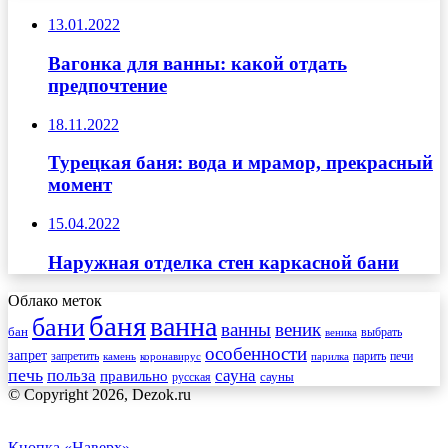
13.01.2022
Вагонка для ванны: какой отдать
предпочтение
18.11.2022
Турецкая баня: вода и мрамор, прекрасный
момент
15.04.2022
Наружная отделка стен каркасной бани
Облако меток
баня
ванна
бани
ванны
веник
бан
веника
выбрать
особенности
запрет
запретить
печи
парить
камень
коронавирус
парилка
печь
сауна
польза
правильно
сауны
русская
© Copyright 2026, Dezok.ru
Кнопка «Наверх»